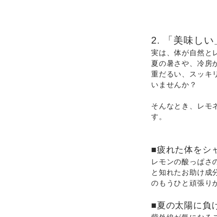
2. 「美味
実は、体が自然と
夏の暑さや、冷房
重だるい、スッキ
いませんか？
そんなとき、レモ
す。
■疲れた体をシ
レモンの酸っぱさ
と知れたお助け成
のもうひと頑張り
■夏の太陽に負