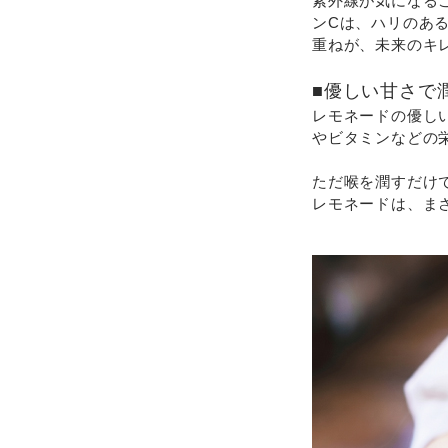
紫外線が気になる
ンCは、ハリのあ
重ねが、未来のキ
■優しい甘さで
レモネードの優し
やビタミンなどの
ただ喉を潤すだけ
レモネードは、ま