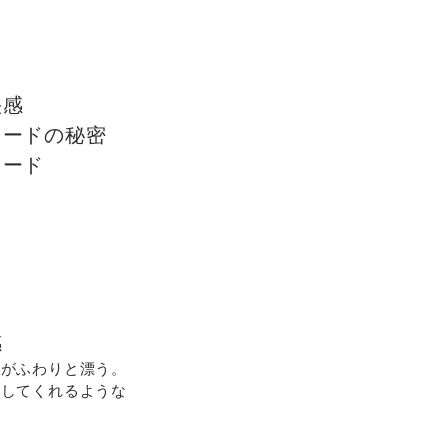
快感
ネードの秘密
ネード
感
りがふわりと漂う。
流してくれるような