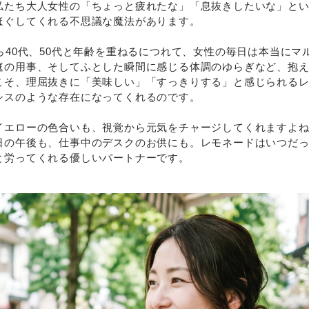
私たち大人女性の「ちょっと疲れたな」「息抜きしたいな」と
ほぐしてくれる不思議な魔法があります。
ら40代、50代と年齢を重ねるにつれて、女性の毎日は本当にマ
庭の用事、そしてふとした瞬間に感じる体調のゆらぎなど、抱
こそ、理屈抜きに「美味しい」「すっきりする」と感じられる
シスのような存在になってくれるのです。
イエローの色合いも、視覚から元気をチャージしてくれますよ
日の午後も、仕事中のデスクのお供にも。レモネードはいつだ
と労ってくれる優しいパートナーです。