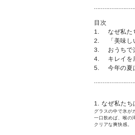
-----------------------
目次
1. なぜ私
2. 「美味
3. おうち
4. キレイ
5. 今年の
-----------------------
1. なぜ私
グラスの中で氷が
一口飲めば、喉の
クリアな爽快感。