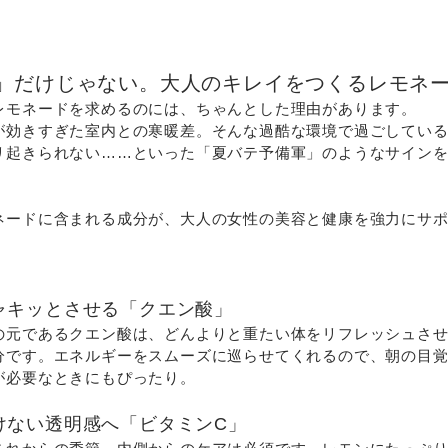
しい」だけじゃない。大人のキレイをつくるレモネ
レモネードを求めるのには、ちゃんとした理由があります。
が効きすぎた室内との寒暖差。そんな過酷な環境で過ごしてい
リ起きられない……といった「夏バテ予備軍」のようなサイン
ネードに含まれる成分が、大人の女性の美容と健康を強力にサ
ャキッとさせる「クエン酸」
の元であるクエン酸は、どんよりと重たい体をリフレッシュさ
分です。エネルギーをスムーズに巡らせてくれるので、朝の目
が必要なときにもぴったり。
けない透明感へ「ビタミンC」