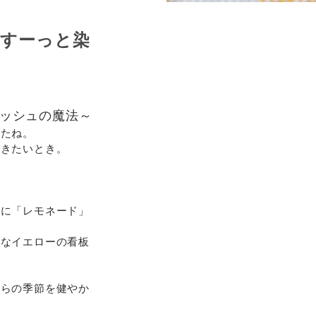
にすーっと染
ッシュの魔法～
したね。
つきたいとき。
性に「レモネード」
かなイエローの看板
からの季節を健やか